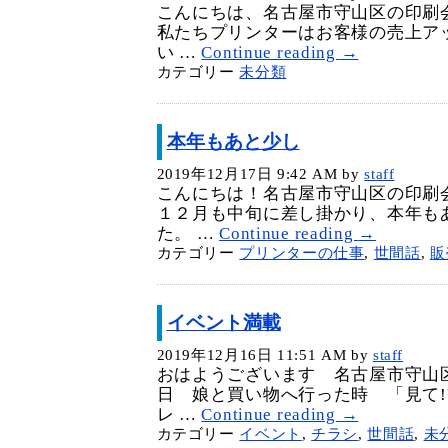
こんにちは、名古屋市守山区の印刷
私たちプリンターはお客様の売上ア
い …
Continue reading
→
カテゴリー
未分類
本年もあと少し
2019年12月17日 9:42 AM
by
staff
こんにちは！名古屋市守山区の印刷
１２月も中旬に差し掛かり、本年も
た。 …
Continue reading
→
カテゴリー
プリンターの仕事
,
世間話
,
販
イベント満載
2019年12月16日 11:51 AM
by
staff
おはようございます 名古屋市守山
日 娘と買い物へ行った時 「見て!
レ …
Continue reading
→
カテゴリー
イベント
,
チラシ
,
世間話
,
未