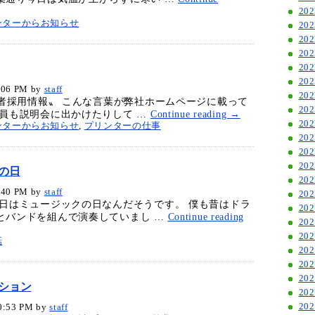
20
ンターからお知らせ
20
20
20
20
20
06 PM
by
staff
20
卒者採用情報〟 こんな言葉が弊社ホームページに載って
20
社員も説明会に出かけたりして …
Continue reading
→
20
ンターからお知らせ
,
プリンターの仕事
20
20
20
の日
20
40 PM
by
staff
20
今日はミュージックの日なんだそうです。 僕も昔はドラ
20
とバンドを組んで演奏していまし …
Continue reading
20
20
話
20
20
20
ション
20
20
:53 PM
by
staff