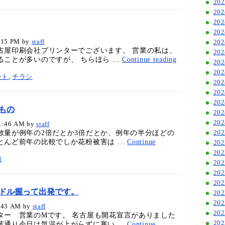
20
20
20
20
15 PM
by
staff
20
古屋印刷会社プリンターでございます。 営業の私は、
20
ることが多いのですが、 ちらほら …
Continue reading
20
20
ント
,
チラシ
20
20
20
もの
20
20
:46 AM
by
staff
散量が例年の2倍だとか3倍だとか、例年の半分ほどの
20
とんど前年の比較でしか花粉被害は …
Continue
20
20
類
20
20
20
ドル握って出発です。
20
20
43 AM
by
staff
20
ター 営業のMです。 名古屋も開花宣言がありました
20
葉通り今日は気温が上がらずに寒い …
Continue