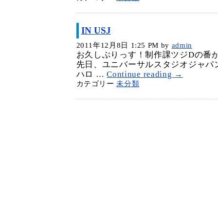
IN USJ
2011年12月8日 1:25 PM
by
admin
お久しぶりっす！制作課ツジDの番
先日、ユニバーサルスタジオジャパ
ハロ …
Continue reading
→
カテゴリー
未分類