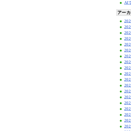
A
アーカ
20
20
20
20
20
20
20
20
20
20
20
20
20
20
20
20
20
20
20