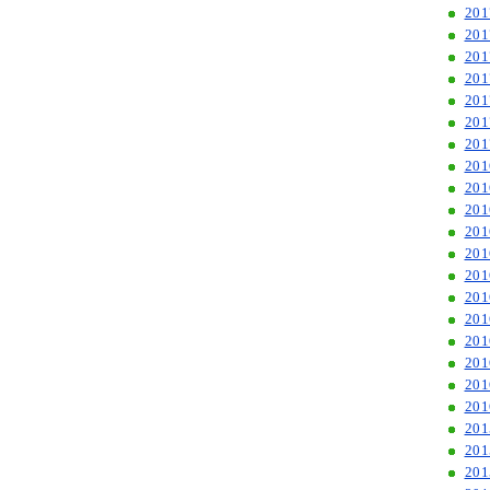
20
20
20
20
20
20
20
20
20
20
20
20
20
20
20
20
20
20
20
20
20
20