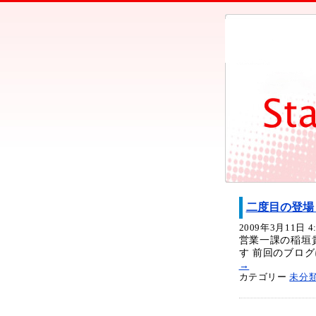
二度目の登場
2009年3月11日 4:
営業一課の稲垣
す 前回のブロ
→
カテゴリー
未分