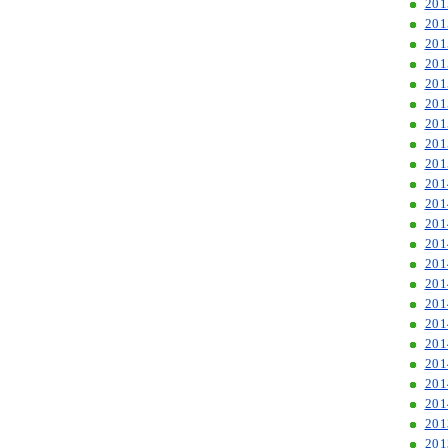
20
20
20
20
20
20
20
20
20
20
20
20
20
20
20
20
20
20
20
20
20
20
20