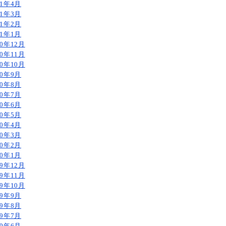
21年4月
21年3月
21年2月
21年1月
20年12月
20年11月
20年10月
20年9月
20年8月
20年7月
20年6月
20年5月
20年4月
20年3月
20年2月
20年1月
19年12月
19年11月
19年10月
19年9月
19年8月
19年7月