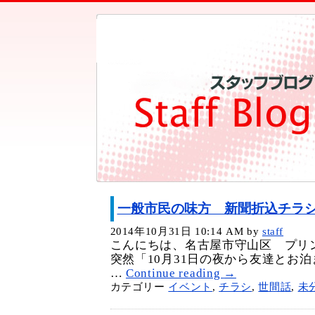
一般市民の味方 新聞折込チラ
2014年10月31日 10:14 AM
by
staff
こんにちは、名古屋市守山区 プリ
突然「10月31日の夜から友達とお泊
…
Continue reading
→
カテゴリー
イベント
,
チラシ
,
世間話
,
未