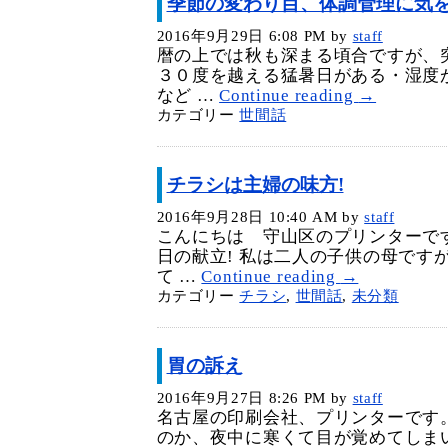
季節の変わり目、体調管理に気
2016年9月29日 6:08 PM
by
staff
暦の上では秋も深まる頃合ですが、
３０度を越える猛暑日がある・湿度
など …
Continue reading
→
カテゴリー
世間話
チラシは主婦の味方!
2016年9月28日 10:40 AM
by
staff
こんにちは 守山区のプリンターです
日の献立! 私は二人の子供の母です
て …
Continue reading
→
カテゴリー
チラシ
,
世間話
,
未分類
胃の訴え
2016年9月27日 8:26 PM
by
staff
名古屋の印刷会社、プリンターです
のか、夜中に寒くて目が覚めてしま