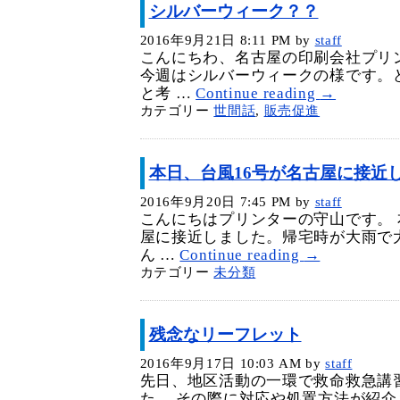
シルバーウィーク？？
2016年9月21日 8:11 PM
by
staff
こんにちわ、名古屋の印刷会社プリ
今週はシルバーウィークの様です。
と考 …
Continue reading
→
カテゴリー
世間話
,
販売促進
本日、台風16号が名古屋に接近
2016年9月20日 7:45 PM
by
staff
こんにちはプリンターの守山です。 
屋に接近しました。帰宅時が大雨で
ん …
Continue reading
→
カテゴリー
未分類
残念なリーフレット
2016年9月17日 10:03 AM
by
staff
先日、地区活動の一環で救命救急講
た。 その際に対応や処置方法が紹